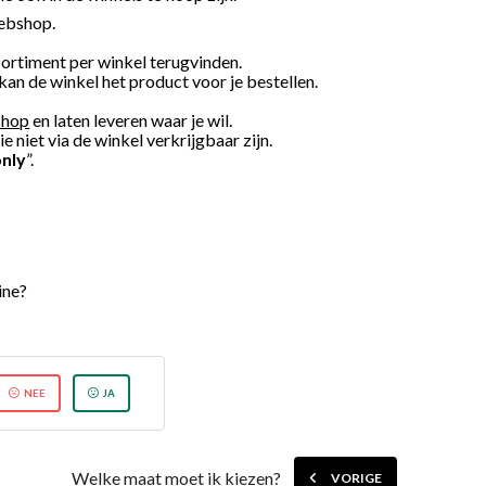
ebshop.
ortiment per winkel terugvinden.
 kan de winkel het product voor je bestellen.
shop
en laten leveren waar je wil.
 niet via de winkel verkrijgbaar zijn.
nly
”.
line?
NEE
JA
Welke maat moet ik kiezen?
VORIGE